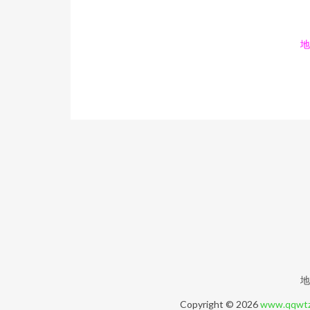
地
地
Copyright © 2026
www.qqwtz