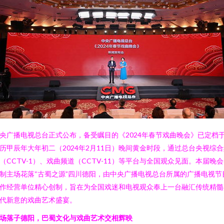
央广播电视总台正式公布，备受瞩目的《2024年春节戏曲晚会》已定档
历甲辰年大年初二（2024年2月11日）晚间黄金时段，通过总台央视综
（CCTV-1）、戏曲频道（CCTV-11）等平台与全国观众见面。本届晚
制主场花落“古蜀之源”四川德阳，由中央广播电视总台所属的广播电视节
作经营单位精心创制，旨在为全国戏迷和电视观众奉上一台融汇传统精髓
代新意的戏曲艺术盛宴。
场落子德阳，巴蜀文化与戏曲艺术交相辉映