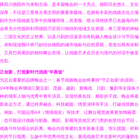
择四川德阳作为录制主场，是本届晚会的一大亮点。德阳历史悠久，文化
深厚，不仅是三星堆古蜀文明的重要承载地，也拥有丰富的戏曲文化土壤
剧作为中国戏曲宝库中的璀璨明珠，其变脸、喷火等绝技早已名扬海内外
会将充分挖掘和利用德阳乃至四川独特的地域文化资源，将三星堆的神秘
、三国文化的忠义智勇、以及川剧的活泼灵动有机融入晚会设计与节目编
。录制现场预计将巧妙结合德阳的城市地标与自然景观，营造出既有浓郁
、又具巴风蜀韵的独特舞台意境，让戏曲艺术在历史与现代的对话中焕发
光彩。
正创新，打造新时代戏曲“年夜饭”
为总台重要的品牌晚会之一，春节戏曲晚会始终秉持“守正创新”的原则。
024年晚会将继续汇聚京剧、昆曲、越剧、黄梅戏、川剧、豫剧等全国各
种的领军人物与优秀中青年演员，呈现经典名段、精彩折子戏。晚会将着
新表达方式，通过跨界融合、科技赋能、情景演绎等手法，打破传统舞台
。例如，可能运用AR（增强现实）等技术，让舞台视觉效果更加绚丽震
；也可能设计戏曲与歌曲、舞蹈、影视等其他艺术门类的创意结合节目，
戏曲与年轻观众的距离。晚会内容将紧扣龙年新春主题，突出团圆、祥和
庆的节日氛围，弘扬中华优秀传统文化，展现戏曲艺术在新时代的蓬勃生