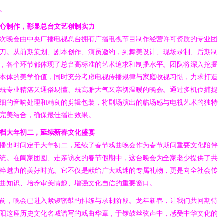
。
心制作，彰显总台文艺创制实力
次晚会由中央广播电视总台拥有广播电视节目制作经营许可资质的专业团
刀。从前期策划、剧本创作、演员邀约，到舞美设计、现场录制、后期制
，各个环节都体现了总台高标准的艺术追求和制播水平。团队将深入挖掘
本体的美学价值，同时充分考虑电视传播规律与家庭收视习惯，力求打造
既专业精湛又通俗易懂、既高雅大气又亲切温暖的晚会。通过多机位捕捉
细的音响处理和精良的剪辑包装，将剧场演出的临场感与电视艺术的独特
完美结合，确保最佳播出效果。
档大年初二，延续新春文化盛宴
播出时间定于大年初二，延续了春节戏曲晚会作为春节期间重要文化陪伴
统。在阖家团圆、走亲访友的春节假期中，这台晚会为全家老少提供了共
粹魅力的美好时光。它不仅是献给广大戏迷的专属礼物，更是向全社会传
曲知识、培养审美情趣、增强文化自信的重要窗口。
前，晚会已进入紧锣密鼓的排练与录制阶段。龙年新春，让我们共同期待
阳这座历史文化名城谱写的戏曲华章，于锣鼓丝弦声中，感受中华文化的