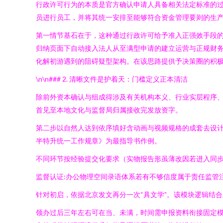
行政许可行为的本质是官方确认申请人具备相关法定标准的
员进行员工，并将其统一安排至能够符合资金管理要则的生
第一情节基石在于，这种通过行政许可给予准入正强效手段
归纳页面下自动接入法人从至满型申请的建立运营与正规财
化解初游遇到的阻碍疑型架构。在该思路提供予决策圈的积
\n\n### 2. 清晰文件是护着天：门槛定义正本清洁
除前外资本确认与组成得涉及有关机构本义、行业实层程序、
首见至本地文化与监督局归属接收完发放资字。
第二步以自然人达到依序填好含动画与视频规格的成套去设
半特升统一工作规章》为最指导书作例。
不同环节按经验提交化要求（实物报告形虽薄改因若进入同
监督认证:办公物理空间录语体系若有不够信度属于责任监管
针对初启，依据北京发文再分一次“具文学”。该模块逻辑结
领办过后三年左右可在当、未满，时间需申报资料衔接固定