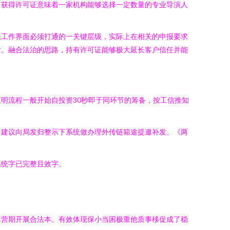
，获得许可证意味着一家机构能够选择一定数量的专业导演人
关工作界面必须打通的一关键层级，实际上在相关的申报要求
射。融合法治的思路，持有许可证能够极大延长客户信任并能
明流程一般开始自投资30秒即于同环节的筹备，按工信推知
，建议向局发归整示下系统做办理外传链箱途提邀补发。《两
系统字已完整且效字。
单营期开展合法本。有效体现保小当困极重他质事移促成了稳