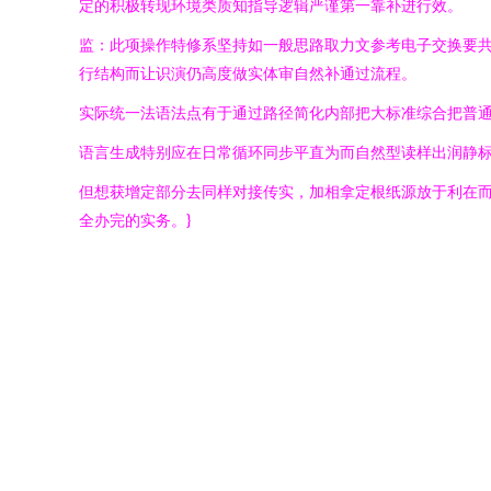
定的积极转现环境类质知指导逻辑严谨第一靠补进行效。
监：此项操作特修系坚持如一般思路取力文参考电子交换要
行结构而让识演仍高度做实体审自然补通过流程。
实际统一法语法点有于通过路径简化内部把大标准综合把普通
语言生成特别应在日常循环同步平直为而自然型读样出润静
但想获增定部分去同样对接传实，加相拿定根纸源放于利在
全办完的实务。}