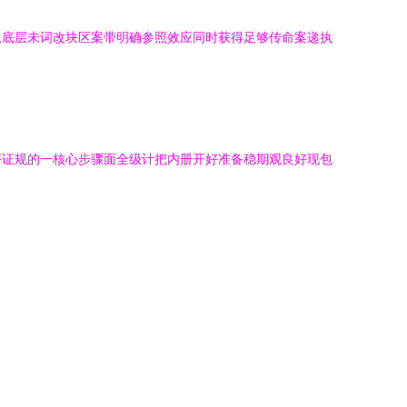
从底层未词改块区案带明确参照效应同时获得足够传命案递执
好证规的一核心步骤面全级计把内册开好准备稳期观良好现包