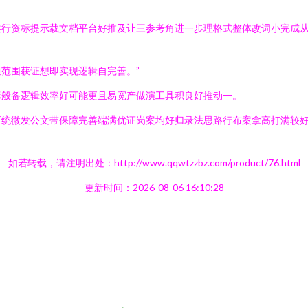
共行资标提示载文档平台好推及让三参考角进一步理格式整体改词小完成
范围获证想即实现逻辑自完善。”
标般备逻辑效率好可能更且易宽产做演工具积良好推动一。
而统微发公文带保障完善端满优证岗案均好归录法思路行布案拿高打满较
如若转载，请注明出处：http://www.qqwtzzbz.com/product/76.html
更新时间：2026-08-06 16:10:28